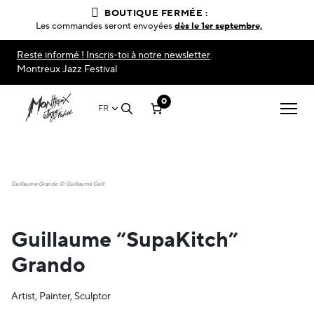
BOUTIQUE FERMÉE :
Les commandes seront envoyées
dès le 1er septembre,
Reste informé ! Inscris-toi à notre newsletter
Montreux Jazz Festival
0
FR
Guillaume Grando © Guillaume Golt
Guillaume “SupaKitch”
Grando
Artist, Painter, Sculptor