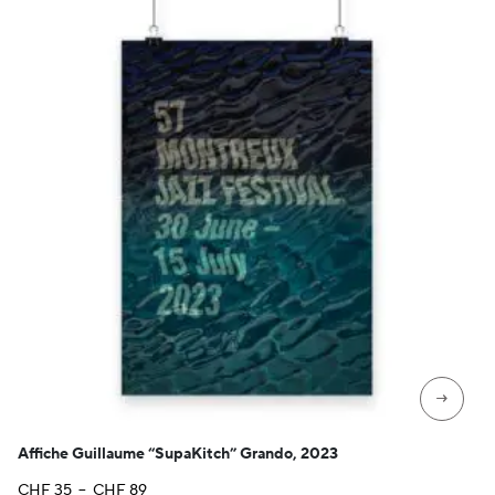
→
Affiche Guillaume “SupaKitch” Grando, 2023
Plage
CHF
35
–
CHF
89