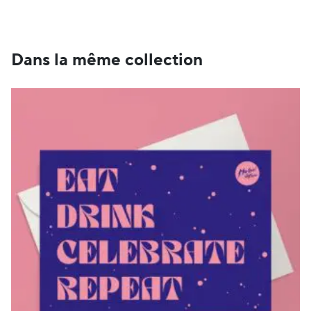
de
prix :
CHF 35
à
Dans la même collection
CHF 89