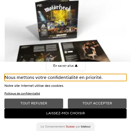
En savoir plus
▲
Nous mettons votre confidentialité en priorité.
Notre site Internet utilise des cookies.
Politique de confidentialité
TOUT REFUSER
TOUT ACCEPTER
+
LAISSEZ-MOI CHOISIR
Motörhead, Live At Montreux, Double Vinyle
CHF
40
Le Consentement
Suisse
par
biskoui