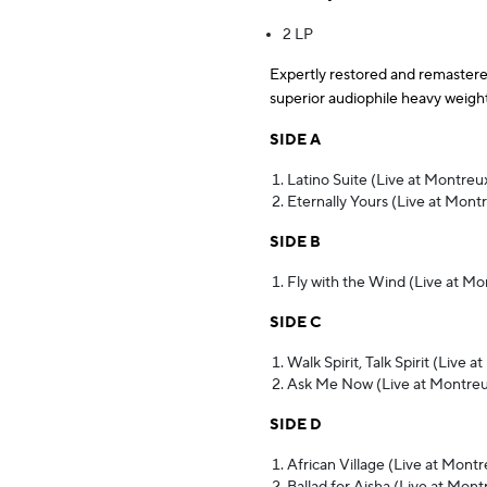
2 LP
Expertly restored and remastere
superior audiophile heavy weight
SIDE A
Latino Suite (Live at Montreux
Eternally Yours (Live at Montr
SIDE B
Fly with the Wind (Live at Mo
SIDE C
Walk Spirit, Talk Spirit (Live 
Ask Me Now (Live at Montreux
SIDE D
African Village (Live at Mont