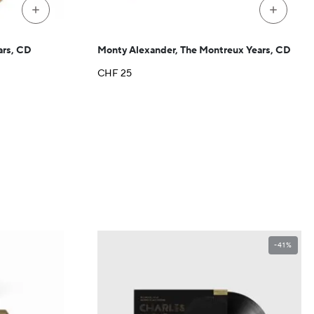
+
+
ars, CD
Monty Alexander, The Montreux Years, CD
CHF
25
-41%