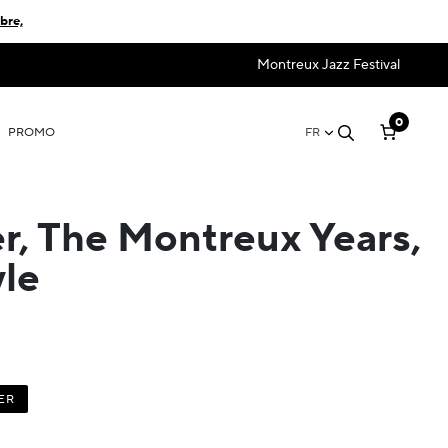
bre,
Montreux Jazz Festival
0
PROMO
FR
, The Montreux Years,
le
ER