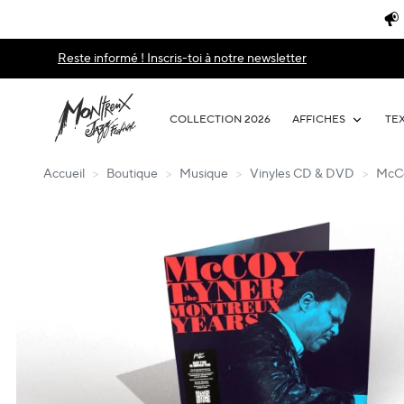
Reste informé ! Inscris-toi à notre newsletter
COLLECTION 2026
AFFICHES
TE
Accueil
>
Boutique
>
Musique
>
Vinyles CD & DVD
>
McCo