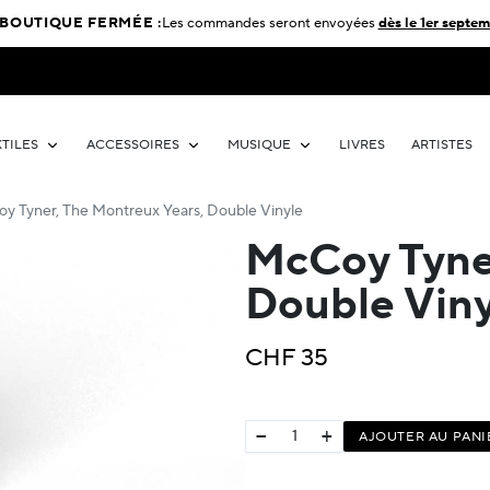
BOUTIQUE FERMÉE :
Les commandes seront envoyées
dès le 1er septem
XTILES
ACCESSOIRES
MUSIQUE
LIVRES
ARTISTES
y Tyner, The Montreux Years, Double Vinyle
McCoy Tyner
Double Viny
CHF
35
−
+
AJOUTER AU PANI