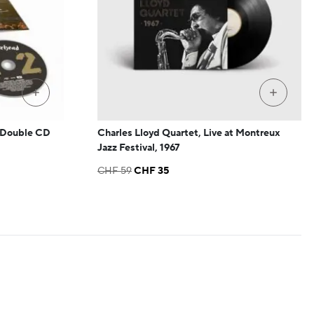
+
+
, Double CD
Charles Lloyd Quartet, Live at Montreux
Jazz Festival, 1967
Le
Le
CHF
59
CHF
35
prix
prix
initial
actuel
était :
est :
CHF 59.
CHF 35.