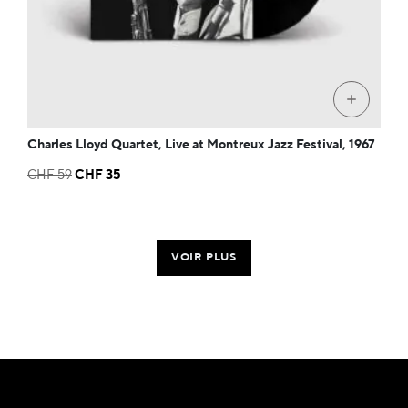
+
Charles Lloyd Quartet, Live at Montreux Jazz Festival, 1967
Le
Le
CHF
59
CHF
35
prix
prix
initial
actuel
était :
est :
CHF 59.
CHF 35.
VOIR PLUS