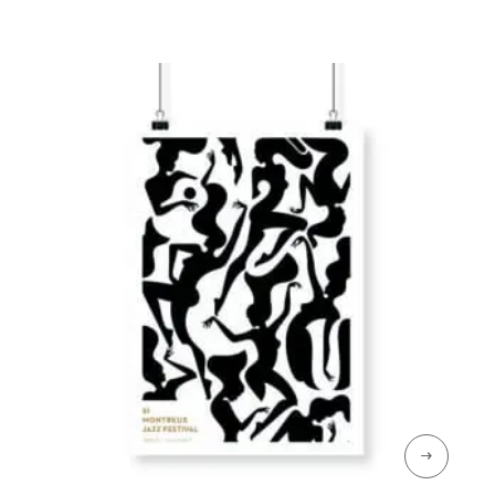
prix :
CHF 35
à
CHF 89
→