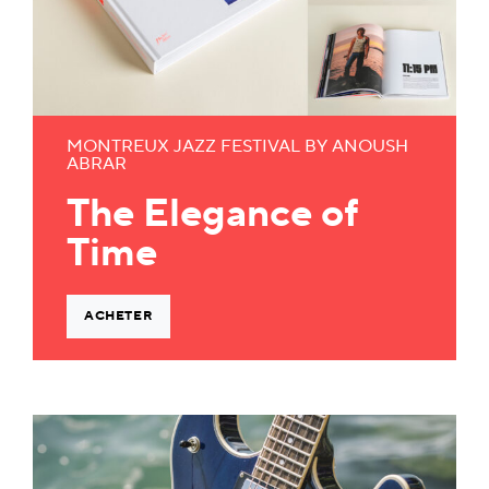
MONTREUX JAZZ FESTIVAL BY ANOUSH
ABRAR
The Elegance of
Time
ACHETER