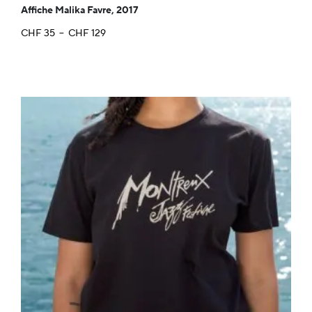
Affiche Malika Favre, 2017
Plage
CHF
35
–
CHF
129
de
prix :
CHF 35
à
CHF 129