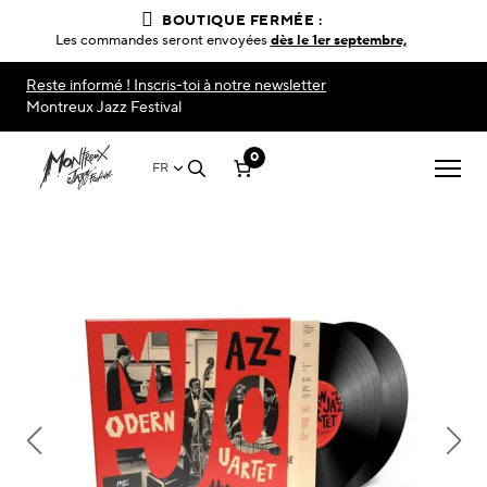
BOUTIQUE FERMÉE :
Les commandes seront envoyées
dès le 1er septembre,
Reste informé ! Inscris-toi à notre newsletter
Montreux Jazz Festival
0
FR