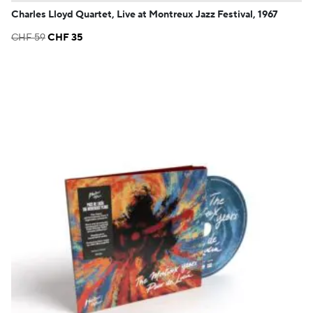
Charles Lloyd Quartet, Live at Montreux Jazz Festival, 1967
Le
Le
CHF
59
CHF
35
prix
prix
initial
actuel
était :
est :
CHF 59.
CHF 35.