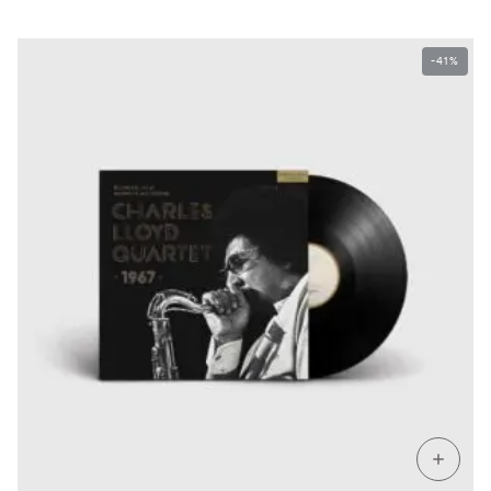
-41%
+