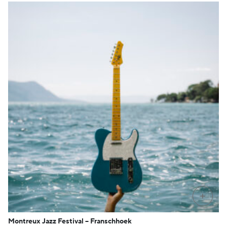
PRÉ-C
Montreux Jazz Festival – Franschhoek