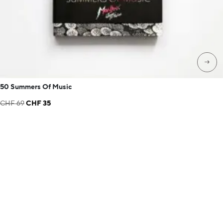
→
50 Summers Of Music
Le
Le
CHF
69
CHF
35
prix
prix
initial
actuel
était :
est :
CHF 69.
CHF 35.