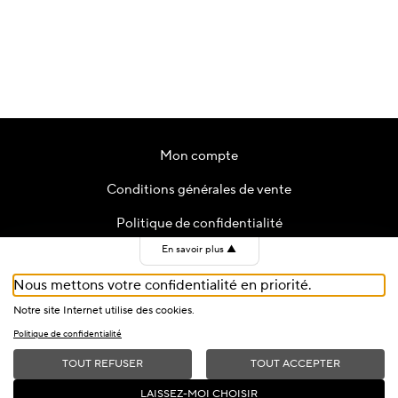
Mon compte
Conditions générales de vente
Politique de confidentialité
En savoir plus
▲
Contact
Nous mettons votre confidentialité en priorité.
Cookies
Notre site Internet utilise des cookies.
Politique de confidentialité
TOUT REFUSER
TOUT ACCEPTER
2026 © Fondation du Festival de Jazz de Montreux — All Rights
LAISSEZ-MOI CHOISIR