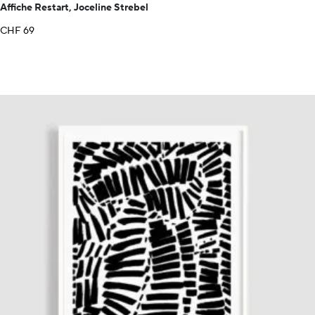
Affiche Restart, Joceline Strebel
CHF
69