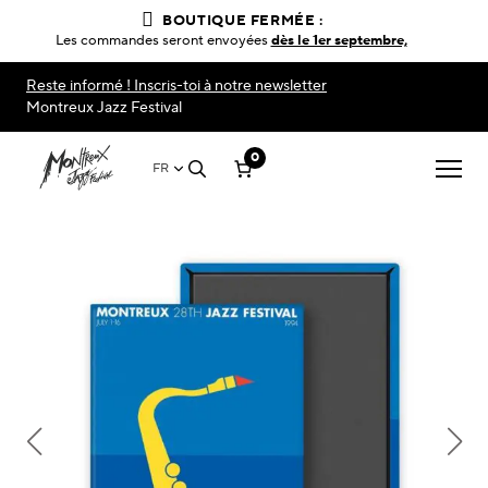
BOUTIQUE FERMÉE :
Les commandes seront envoyées
dès le 1er septembre,
Reste informé ! Inscris-toi à notre newsletter
Montreux Jazz Festival
0
FR