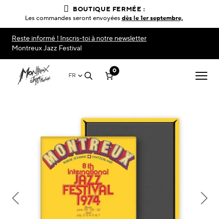
BOUTIQUE FERMÉE :
Les commandes seront envoyées
dès le 1er septembre,
Reste informé ! Inscris-toi à notre newsletter
Montreux Jazz Festival
0
FR