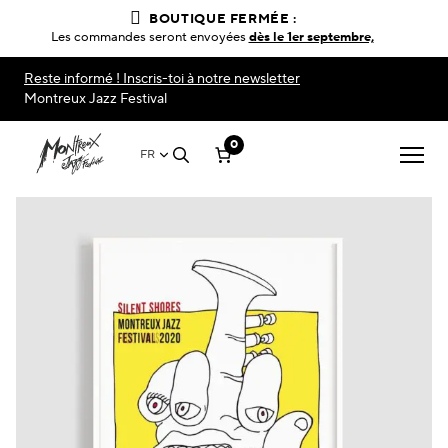
BOUTIQUE FERMÉE :
Les commandes seront envoyées
dès le 1er septembre,
Reste informé ! Inscris-toi à notre newsletter
Montreux Jazz Festival
0
FR