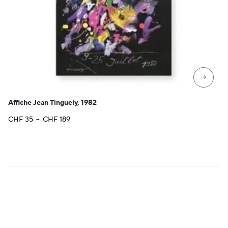
→
Affiche Jean Tinguely, 1982
Plage
CHF
35
–
CHF
189
de
prix :
CHF 35
à
CHF 189