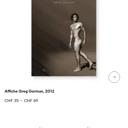
→
Affiche Greg Gorman, 2012
Plage
CHF
35
–
CHF
69
de
prix :
CHF 35
à