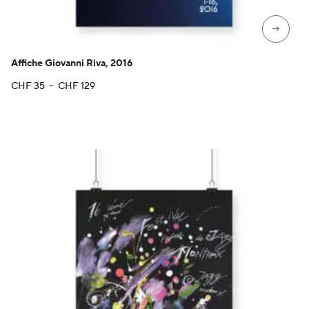
→
Affiche Giovanni Riva, 2016
Plage
CHF
35
–
CHF
129
de
prix :
CHF 35
à
CHF 129