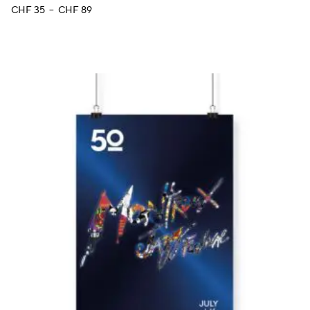
Plage
CHF
35
–
CHF
89
de
prix :
CHF 35
à
CHF 89