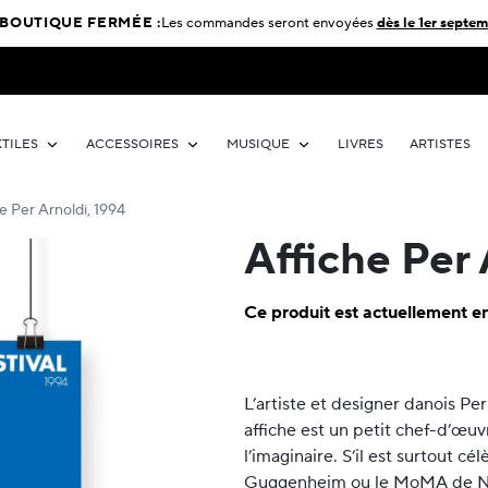
BOUTIQUE FERMÉE :
Les commandes seront envoyées
dès le 1er septem
XTILES
ACCESSOIRES
MUSIQUE
LIVRES
ARTISTES
e Per Arnoldi, 1994
Affiche Per 
Ce produit est actuellement en
L’artiste et designer danois Per
affiche est un petit chef-d’œu
l’imaginaire. S’il est surtout c
Guggenheim ou le MoMA de New