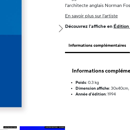
l’architecte anglais Norman Fos
En savoir plus sur l’artiste
Découvrez l’affiche en
Édition
Informations complémentaires
Informations compléme
Poids
:
0.3 kg
Dimension affiche
:
30x40cm, 
Année d'édition
:
1994