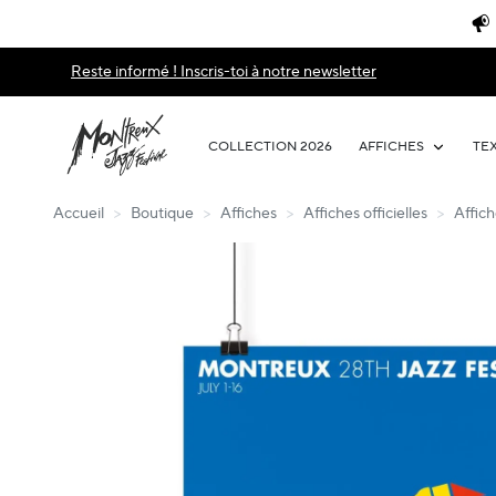
Reste informé ! Inscris-toi à notre newsletter
COLLECTION 2026
AFFICHES
TE
Accueil
>
Boutique
>
Affiches
>
Affiches officielles
>
Affich