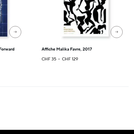
→
→
 Forward
Affiche Malika Favre, 2017
Plage
CHF
35
–
CHF
129
de
prix :
CHF 35
à
CHF 129