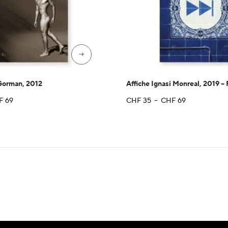
→
Gorman, 2012
Affiche Ignasi Monreal, 2019 –
Plage
Plage
F
69
CHF
35
–
CHF
69
de
de
prix :
prix :
CHF 35
CHF 35
à
à
CHF 69
CHF 69