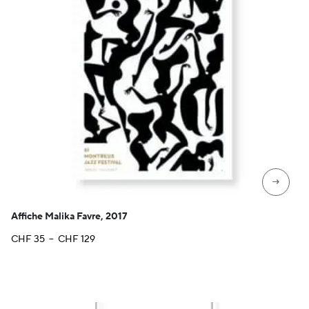
→
Affiche Malika Favre, 2017
Plage
CHF
35
–
CHF
129
de
prix :
CHF 35
à