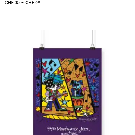
Plage
CHF
35
–
CHF
69
de
prix :
CHF 35
à
CHF 69