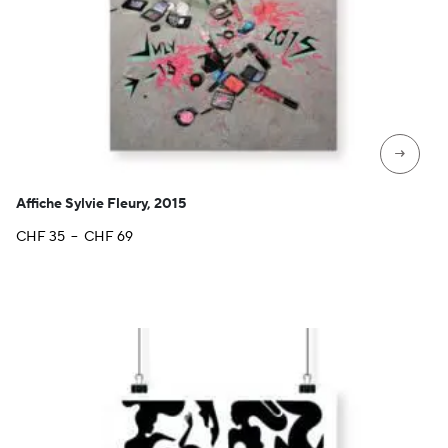
→
Affiche Sylvie Fleury, 2015
Plage
CHF
35
–
CHF
69
de
prix :
CHF 35
à
CHF 69