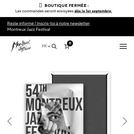
BOUTIQUE FERMÉE :
Les commandes seront envoyées
dès le 1er septembre,
Reste informé ! Inscris-toi à notre newsletter
Montreux Jazz Festival
0
FR