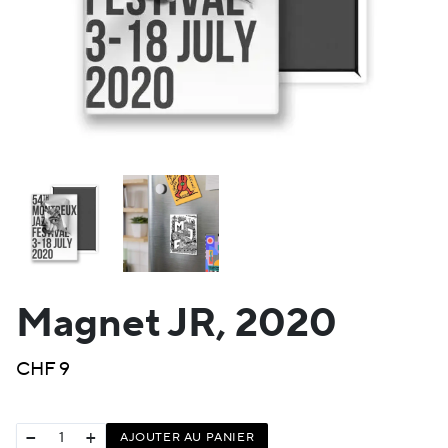
Magnet JR, 2020
CHF
9
−
+
AJOUTER AU PANIER