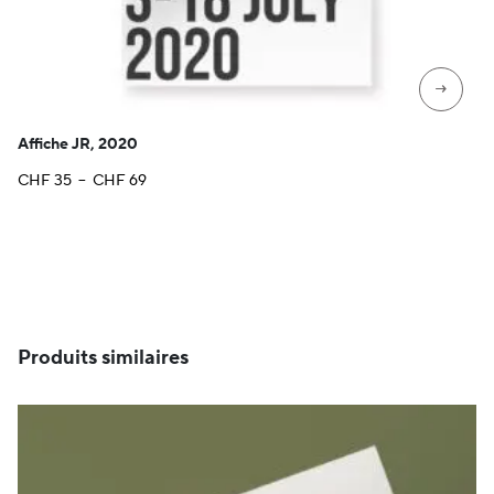
→
Affiche JR, 2020
Plage
CHF
35
–
CHF
69
de
prix :
CHF 35
à
CHF 69
Produits similaires