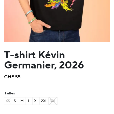
T-shirt Kévin
Germanier, 2026
CHF
55
Tailles
XS
S
M
L
XL
2XL
3XL