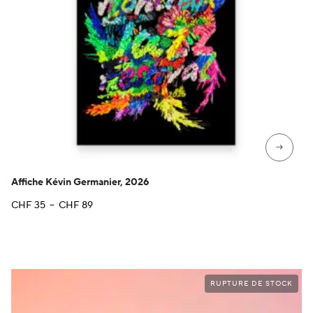
→
Affiche Kévin Germanier, 2026
Plage
CHF
35
–
CHF
89
de
prix :
CHF 35
à
CHF 89
RUPTURE DE STOCK