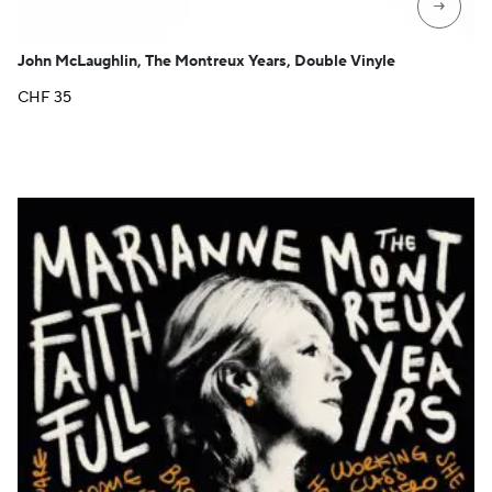
→
John McLaughlin, The Montreux Years, Double Vinyle
CHF
35