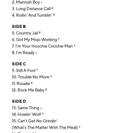
2. Mannish Boy •
3. Long Distance Call ‡
4. Rollin’ And Tumblin’ ‡
SIDE B
5. Country Jail ‡
6. Got My Mojo Working *
7. I’m Your Hoochie Coochie Man *
8. I’m Ready •
SIDE C
9. Still A Fool *
10. Trouble No More *
11. Rosalie ‡
12. Rock Me Baby ‡
SIDE D
13. Same Thing •
14. Howlin’ Wolf *
15. Can’t Get No Grindin’
(What’s The Matter With The Meal) *