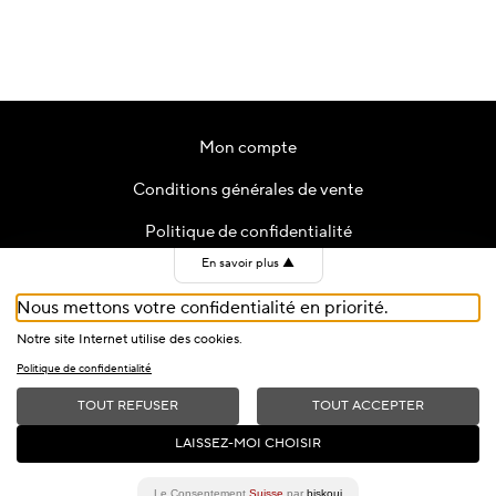
Mon compte
Conditions générales de vente
Politique de confidentialité
En savoir plus
▲
Contact
Nous mettons votre confidentialité en priorité.
Cookies
Notre site Internet utilise des cookies.
Politique de confidentialité
TOUT REFUSER
TOUT ACCEPTER
2026 © Fondation du Festival de Jazz de Montreux — All Rights
LAISSEZ-MOI CHOISIR
Reserved
Le Consentement
Suisse
par
biskoui