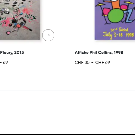
→
 Fleury, 2015
Affiche Phil Collins, 1998
Plage
Plage
F
69
CHF
35
–
CHF
69
de
de
prix :
prix :
CHF 35
CHF 35
à
à
CHF 69
CHF 69