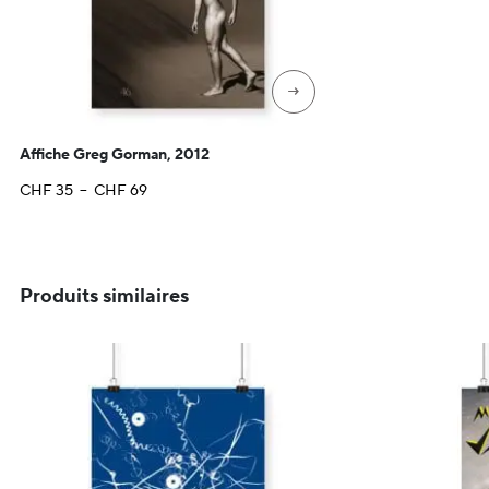
→
Affiche Greg Gorman, 2012
Plage
CHF
35
–
CHF
69
de
prix :
CHF 35
à
Produits similaires
CHF 69