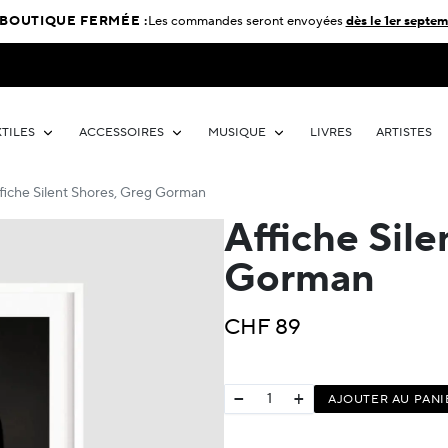
BOUTIQUE FERMÉE :
Les commandes seront envoyées
dès le 1er septem
XTILES
ACCESSOIRES
MUSIQUE
LIVRES
ARTISTES
fiche Silent Shores, Greg Gorman
Affiche Sile
Gorman
CHF
89
−
+
AJOUTER AU PANI