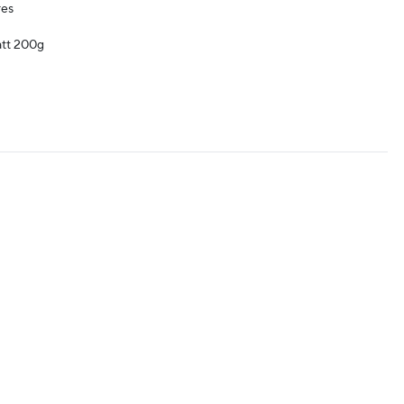
res
att 200g