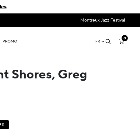
bre,
Montreux Jazz Festival
0
PROMO
FR
nt Shores, Greg
ER