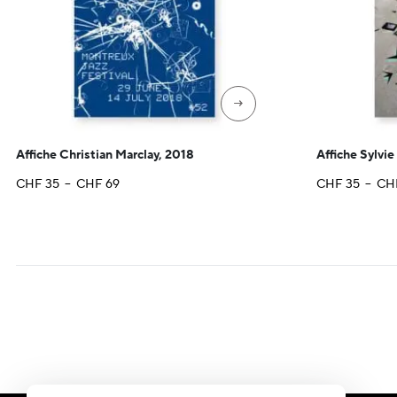
→
Affiche Christian Marclay, 2018
Affiche Sylvie
Plage
CHF
35
–
CHF
69
CHF
35
–
CH
de
prix :
CHF 35
à
CHF 69