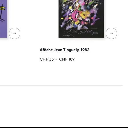
→
→
Affiche Jean Tinguely, 1982
Plage
CHF
35
–
CHF
189
de
prix :
CHF 35
à
CHF 189