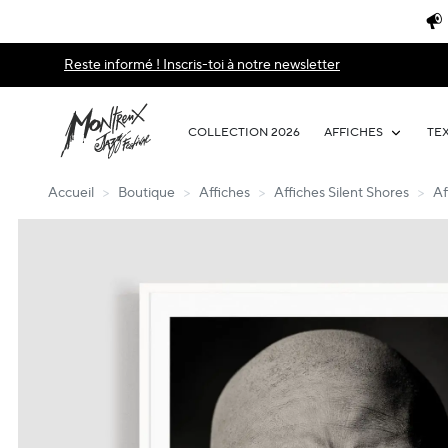
Reste informé ! Inscris-toi à notre newsletter
COLLECTION 2026
AFFICHES
TE
Accueil
>
Boutique
>
Affiches
>
Affiches Silent Shores
>
Af