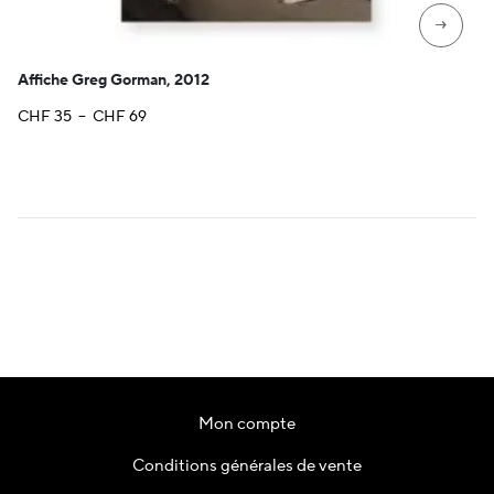
→
Affiche Greg Gorman, 2012
Plage
CHF
35
–
CHF
69
de
prix :
CHF 35
à
CHF 69
Mon compte
Conditions générales de vente