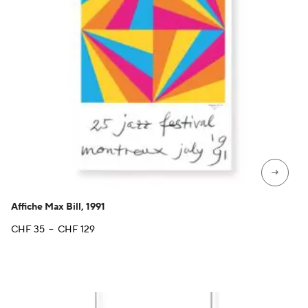
→
Affiche Max Bill, 1991
Plage
CHF
35
–
CHF
129
de
prix :
CHF 35
à
CHF 129