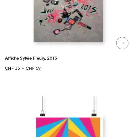
→
Affiche Sylvie Fleury, 2015
Plage
CHF
35
–
CHF
69
de
prix :
CHF 35
à
CHF 69