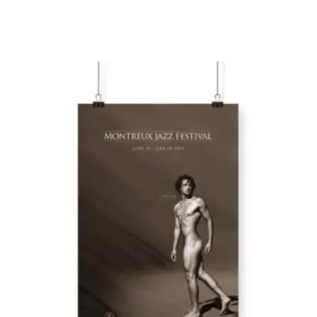
de
prix :
CHF 35
à
CHF 69