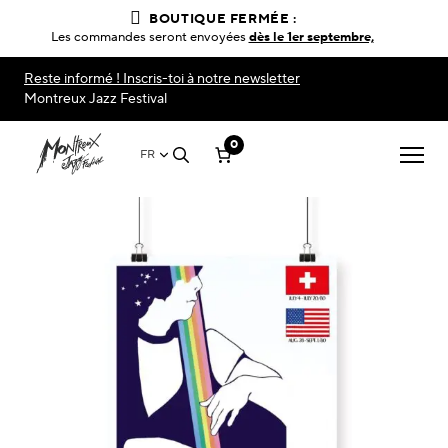
BOUTIQUE FERMÉE :
Les commandes seront envoyées
dès le 1er septembre,
Reste informé ! Inscris-toi à notre newsletter
Montreux Jazz Festival
0
FR