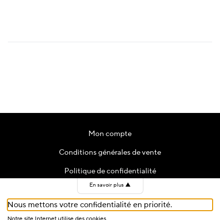
Mon compte
Conditions générales de vente
Politique de confidentialité
En savoir plus
▲
Contact
Nous mettons votre confidentialité en priorité.
Cookies
Notre site Internet utilise des cookies.