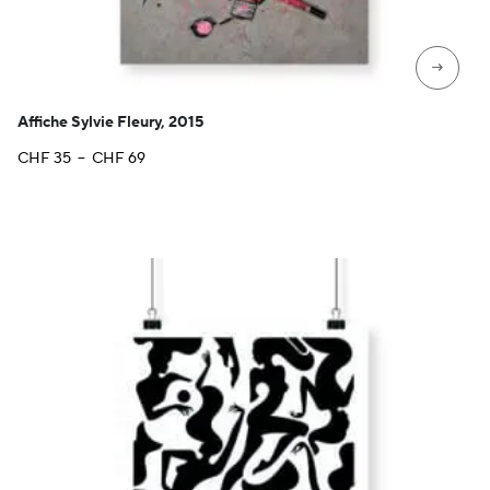
→
Affiche Sylvie Fleury, 2015
Plage
CHF
35
–
CHF
69
de
prix :
CHF 35
à
CHF 69