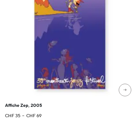
→
Affiche Zep, 2005
Plage
CHF
35
–
CHF
69
de
prix :
CHF 35