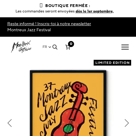
BOUTIQUE FERMÉE :
Les commandes seront envoyées
dès le 1er septembre,
Reste informé ! Inscris-toi à notre newsletter
Montreux Jazz Festival
0
FR