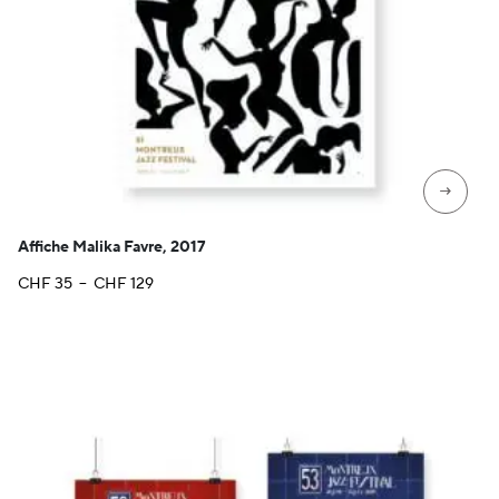
→
Affiche Malika Favre, 2017
Plage
CHF
35
–
CHF
129
de
prix :
CHF 35
à
CHF 129