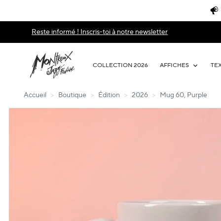
Reste informé ! Inscris-toi à notre newsletter
COLLECTION 2026
AFFICHES
TE
Accueil
>
Boutique
>
Édition
>
2026
>
Mug 60, Purple