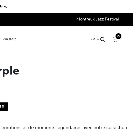
bre,
Montreux Jazz Festival
0
PROMO
FR
rple
ER
’émotions et de moments légendaires avec notre collection