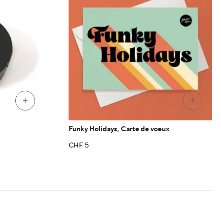
+
+
l
Funky Holidays, Carte de voeux
CHF
5