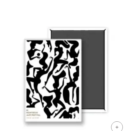
prix :
CHF 35
à
CHF 129
+