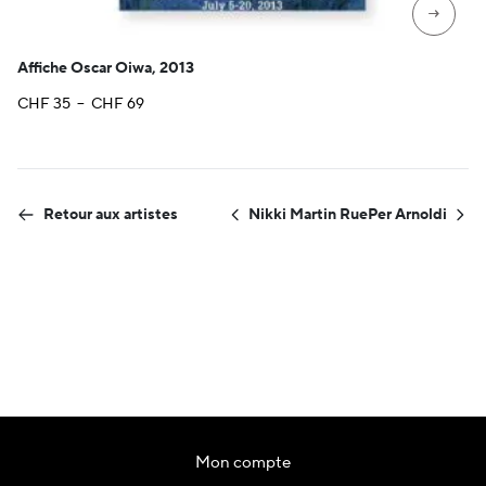
→
Affiche Oscar Oiwa, 2013
Plage
CHF
35
–
CHF
69
de
prix :
CHF 35
à
Retour aux artistes
Nikki Martin Rue
Per Arnoldi
CHF 69
Mon compte