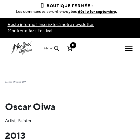
BOUTIQUE FERMÉE :
Les commandes seront envoyées
dès le 1er septembre,
Reste informé ! Inscris-toi à notre newsletter
Montreux Jazz Festival
0
FR
Oscar Oiwa © DR
Oscar Oiwa
Artist, Painter
2013