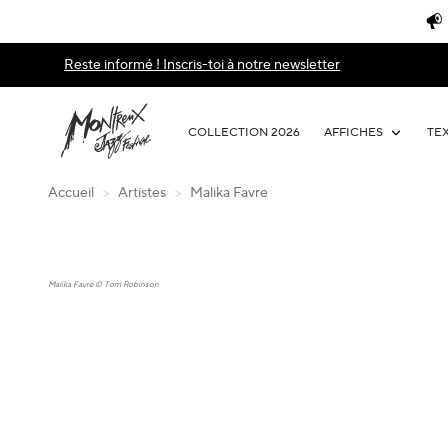
Reste informé ! Inscris-toi à notre newsletter
COLLECTION 2026
AFFICHES
TE
Accueil
>
Artistes
>
Malika Favre
Malika Favre © Tom Robinson