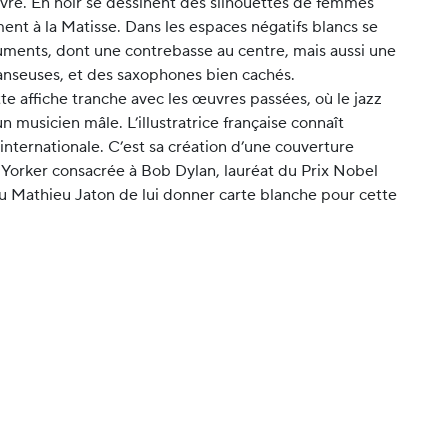
 Favre. En noir se dessinent des silhouettes de femmes
ment à la Matisse. Dans les espaces négatifs blancs se
ruments, dont une contrebasse au centre, mais aussi une
anseuses, et des saxophones bien cachés.
e affiche tranche avec les œuvres passées, où le jazz
n musicien mâle. L’illustratrice française connaît
internationale. C’est sa création d’une couverture
orker consacrée à Bob Dylan, lauréat du Prix Nobel
ncu Mathieu Jaton de lui donner carte blanche pour cette