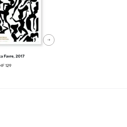
→
ka Favre, 2017
Plage
HF
129
de
prix :
CHF 35
à
CHF 129