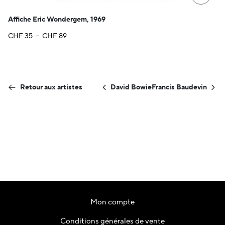
Affiche Eric Wondergem, 1969
Plage
CHF
35
–
CHF
89
de
prix :
CHF 35
à
Retour aux artistes
David Bowie
Francis Baudevin
CHF 89
Mon compte
Conditions générales de vente