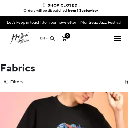
SHOP CLOSED :
Orders will be dispatched
from 1 September
Let's keep in touch! Join our newsletter
Montreux Jazz Festival
0
EN
Fabrics
Filters