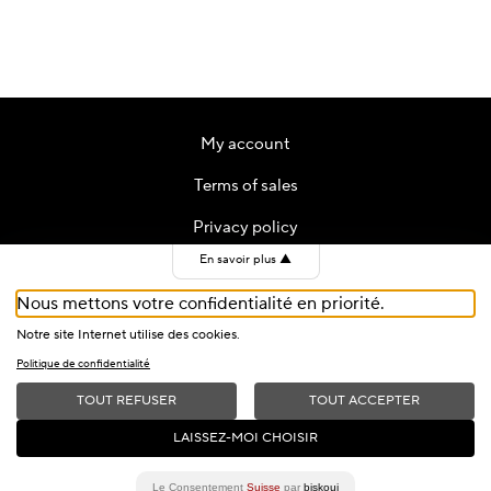
My account
Terms of sales
Privacy policy
En savoir plus
▲
Contact
Nous mettons votre confidentialité en priorité.
Cookies
Notre site Internet utilise des cookies.
Politique de confidentialité
TOUT REFUSER
TOUT ACCEPTER
2026 © Fondation du Festival de Jazz de Montreux — All Rights
LAISSEZ-MOI CHOISIR
Reserved
Le Consentement
Suisse
par
biskoui