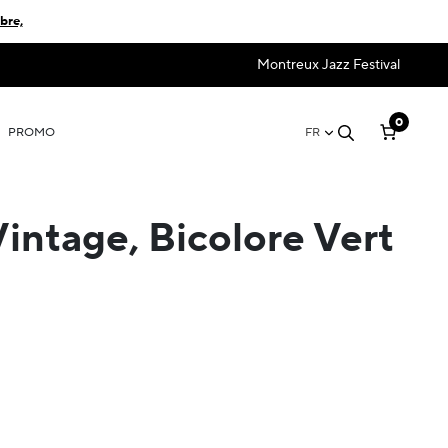
bre,
Montreux Jazz Festival
0
PROMO
FR
intage, Bicolore Vert