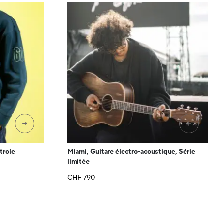
→
+
trole
Miami, Guitare électro-acoustique, Série
limitée
CHF
790