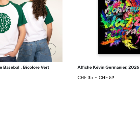
→
e Baseball, Bicolore Vert
Affiche Kévin Germanier, 2026
Plage
CHF
35
–
CHF
89
de
prix :
CHF 35
à
CHF 89