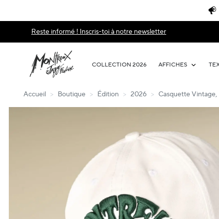
Reste informé ! Inscris-toi à notre newsletter
COLLECTION 2026
AFFICHES
TE
Accueil
>
Boutique
>
Édition
>
2026
>
Casquette Vintage, 